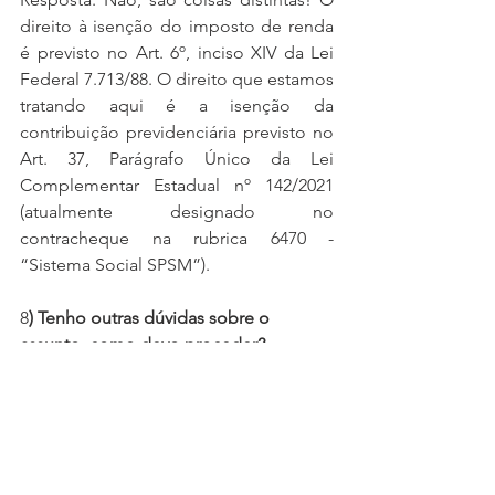
direito à isenção do imposto de renda 
é previsto no Art. 6º, inciso XIV da Lei 
Federal 7.713/88. O direito que estamos 
tratando aqui é a isenção da 
contribuição previdenciária previsto no 
Art. 37, Parágrafo Único da Lei 
Complementar Estadual nº 142/2021 
(atualmente designado no 
contracheque na rubrica 6470 - 
“Sistema Social SPSM”).
8
) Tenho outras dúvidas sobre o 
assunto, como devo proceder?
Resposta: Entre em contato com a 
FEMPA no (91) 98103-5914 ou no 
escritório de advocacia através do fixo 
ou WhatsApp (91) 3222-2302.