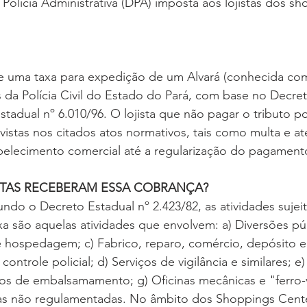
Polícia Administrativa (DPA) imposta aos lojistas dos s
de uma taxa para expedição de um Alvará (conhecida co
da Polícia Civil do Estado do Pará, com base no Decret
stadual nº 6.010/96. O lojista que não pagar o tributo p
vistas nos citados atos normativos, tais como multa e 
elecimento comercial até a regularização do pagament
ISTAS RECEBERAM ESSA COBRANÇA?
do o Decreto Estadual nº 2.423/82, as atividades sujeit
 são aquelas atividades que envolvem: a) Diversões púb
 hospedagem; c) Fabrico, reparo, comércio, depósito e
controle policial; d) Serviços de vigilância e similares; e
viços de embalsamamento; g) Oficinas mecânicas e "ferro-
as não regulamentadas. No âmbito dos Shoppings Cent