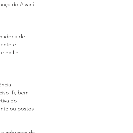
rança do Alvará 
nadoria de 
mento e 
e da Lei 
ncia 
iso II), bem 
tiva do 
uinte ou postos 
 a cobrança da 