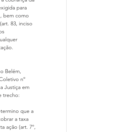
exigida para 
os, bem como 
rt. 83, inciso 
os 
ualquer 
tação.
io Belém, 
oletivo nº 
da Justiça em 
 trecho:
etermino que a 
obrar a taxa 
a ação (art. 7º, 