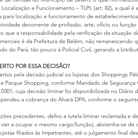
 Localização e Funcionamento – TLPL (art. 82), a qual é 
a para localização e funcionamento de estabeleciment
tividade decorrente de profissão, arte, ofício ou função (a
ro que a responsabilidade pela verificação da situação d
merciais é da Prefeitura de Belém, não remanescendo q
o do Pará, tão pouco à Policial Civil, gerando a bitribu
ERTO POR ESSA DECISÃO?
rtos pela decisão judicial os lojistas dos Shoppings Pát
 e Parque Shopping, conforme Mandado de Segurança C
0301, cuja decisão liminar foi disponibilizada no Diário 
spendeu a cobrança do Alvará DPA, conforme o seguinte
ões precedentes, defiro a tutela liminar reclamada e d
vier a ocupar o mesmo cargo/função), abstenha-se de c
ojistas filiados às Impetrantes, até o julgamento final dest