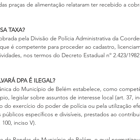
s das praças de alimentação relataram ter recebido a cob
SA TAXA? 
obrada pela Divisão de Polícia Administrativa da Coorde
á, que é competente para proceder ao cadastro, licencia
atividades, nos termos do Decreto Estadual nº 2.423/1982 
LVARÁ DPA É ILEGAL?
ânica do Município de Belém estabelece, como competê
, legislar sobre assuntos de interesse local (art. 37, inc
 do exercício do poder de polícia ou pela utilização efe
 públicos específicos e divisíveis, prestados ao contrib
 100, inciso V). 
 e de Rendas do Município de Belém, o qual normatizou