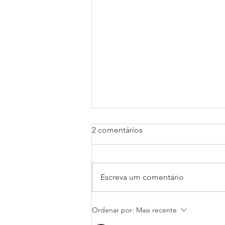
2 comentários
Escreva um comentário
Atenção Polícia Civil do Pará:
Ordenar por:
Mais recente
escrivães, papiloscopistas,