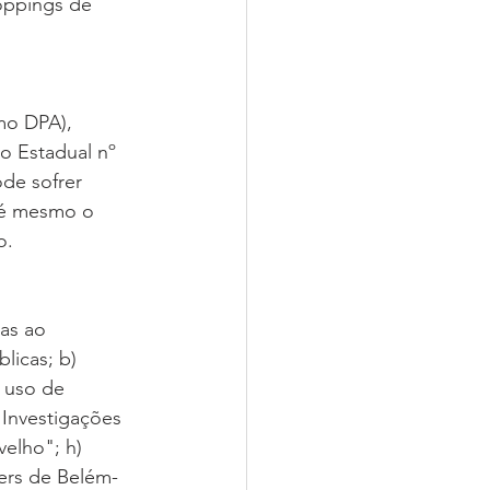
hoppings de 
mo DPA), 
o Estadual nº 
ode sofrer 
até mesmo o 
o.
as ao 
licas; b) 
 uso de 
) Investigações 
velho"; h) 
ers de Belém-