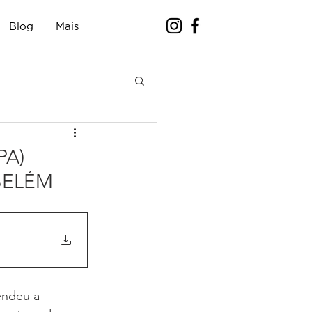
Blog
Mais
PA)
BELÉM
endeu a 