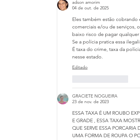
investigadores e suas
adson amorim
04 de out. de 2025
pensionistas paritárias
Eles também estão cobrando es
comerciais e/ou de serviços, o
baixo risco de pagar qualquer
Se a polícia pratica essa ilega
É taxa do crime, taxa da políc
nesse estado.
Editado
Curtir
Responder
GRACIETE NOGUEIRA
23 de nov. de 2023
ESSA TAXA É UM ROUBO EXP
E GRADE , ESSA TAXA MOS
QUE SERVE ESSA PORCARIA D
UMA FORMA DE ROUPA O P