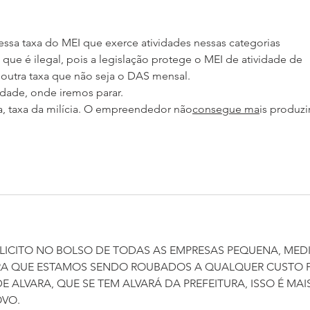
entenda os Temas 1.150 e
devi
1.300 e o impacto para
servidores.
sa taxa do MEI que exerce atividades nessas categorias 
 que é ilegal, pois a legislação protege o MEI de atividade de 
 outra taxa que não seja o DAS mensal.
lidade, onde iremos parar. 
ia, taxa da milícia. O empreendedor não
consegue ma
is produzir
LICITO NO BOLSO DE TODAS AS EMPRESAS PEQUENA, MEDI
TRA QUE ESTAMOS SENDO ROUBADOS A QUALQUER CUSTO P
E ALVARA, QUE SE TEM ALVARÁ DA PREFEITURA, ISSO É MAIS
OVO.