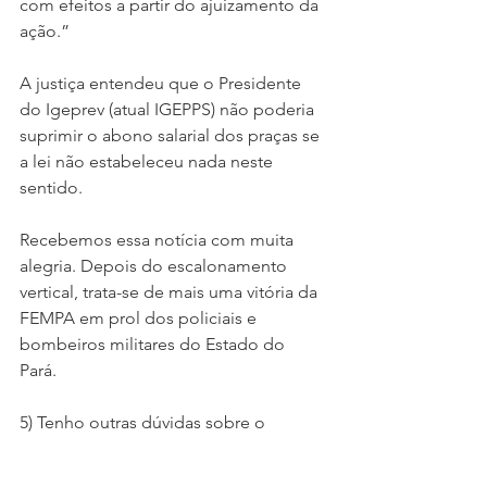
com efeitos a partir do ajuizamento da 
ação.”   
A justiça entendeu que o Presidente 
do Igeprev (atual IGEPPS) não poderia 
suprimir o abono salarial dos praças se 
a lei não estabeleceu nada neste 
sentido. 
Recebemos essa notícia com muita 
alegria. Depois do escalonamento 
vertical, trata-se de mais uma vitória da 
FEMPA em prol dos policiais e 
bombeiros militares do Estado do 
Pará. 
5) Tenho outras dúvidas sobre o 
assunto, como devo proceder? 
Entre em contato com a FEMPA no (91) 